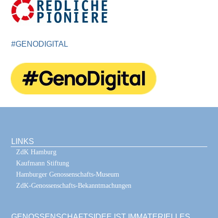
#GENODIGITAL
LINKS
ZdK Hamburg
Kaufmann Stiftung
Hamburger Genossenschafts-Museum
ZdK-Genossenschafts-Bekanntmachungen
GENOSSENSCHAFTSIDEE IST IMMATERIELLES