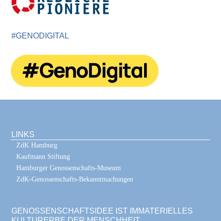
#GENODIGITAL
LINKS
ZdK Hamburg
Kaufmann Stiftung
Hamburger Genossenschafts-Museum
ZdK-Genossenschafts-Bekanntmachungen
GENOSSENSCHAFTSIDEE IST IMMATERIELLES
KULTURERBE DER MENSCHHEIT