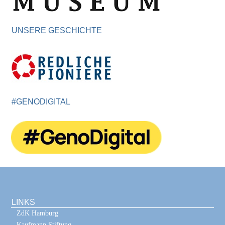
UNSERE GESCHICHTE
#GENODIGITAL
LINKS
ZdK Hamburg
Kaufmann Stiftung