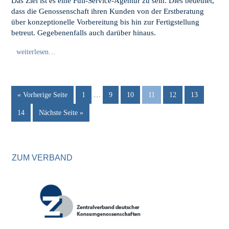
Das Ziel ist es eine Full-Service-Agentur zu sein. Dies bedeutet,
dass die Genossenschaft ihren Kunden von der Erstberatung
über konzeptionelle Vorbereitung bis hin zur Fertigstellung
betreut. Gegebenenfalls auch darüber hinaus.
weiterlesen…
« Vorherige Seite
1
…
9
10
11
12
13
14
Nächste Seite »
ZUM VERBAND