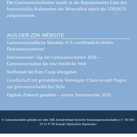
Die Genossenschaftsidee wurde in die Repräsentative Liste des
Immateriellen Kulturerbes der Menschheit durch die UNESCO
aufgenommen.
AUS DER ZDK WEBSITE
Genossenschaftliche Identität: ICA veröffentlicht dritten
Diskussionsentwurf
Internationaler Tag der Genossenschaften 2026 –
Genossenschaften für eine friedliche Welt
Staffelstab bei Euro Coop übergeben
Gesellschaft mit gebundenem Vermögen: Chancen und Fragen
aus genossenschaftlicher Sicht
Digitale Zukunft gestalten – unsere Seminarreihe 2026
© Genossenschaften gründen mit dem ZdK Zentralverband deutscher Konsumgenossenschaften e.V. Tel 040 -
23 51 97 90
Kontakt
Datenschutz
Impressum
+