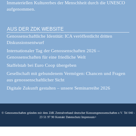
Immateriellen Kulturerbes der Menschheit durch die UNESCO
aufgenommen.
AUS DER ZDK WEBSITE
Genossenschaftliche Identität: ICA veröffentlicht dritten
Diskussionsentwurf
Internationaler Tag der Genossenschaften 2026 –
Genossenschaften für eine friedliche Welt
Staffelstab bei Euro Coop übergeben
Gesellschaft mit gebundenem Vermögen: Chancen und Fragen
aus genossenschaftlicher Sicht
Digitale Zukunft gestalten – unsere Seminarreihe 2026
© Genossenschaften gründen mit dem ZdK Zentralverband deutscher Konsumgenossenschaften e.V. Tel 040 -
23 51 97 90
Kontakt
Datenschutz
Impressum
+