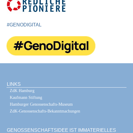
#GENODIGITAL
LINKS
ZdK Hamburg
Kaufmann Stiftung
Hamburger Genossenschafts-Museum
ZdK-Genossenschafts-Bekanntmachungen
GENOSSENSCHAFTSIDEE IST IMMATERIELLES