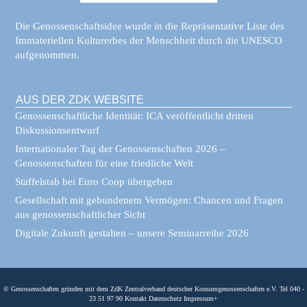
Die Genossenschaftsidee wurde in die Repräsentative Liste des
Immateriellen Kulturerbes der Menschheit durch die UNESCO
aufgenommen.
AUS DER ZDK WEBSITE
Genossenschaftliche Identität: ICA veröffentlicht dritten
Diskussionsentwurf
Internationaler Tag der Genossenschaften 2026 –
Genossenschaften für eine friedliche Welt
Staffelstab bei Euro Coop übergeben
Gesellschaft mit gebundenem Vermögen: Chancen und Fragen
aus genossenschaftlicher Sicht
Digitale Zukunft gestalten – unsere Seminarreihe 2026
© Genossenschaften gründen mit dem ZdK Zentralverband deutscher Konsumgenossenschaften e.V. Tel 040 -
23 51 97 90
Kontakt
Datenschutz
Impressum
+