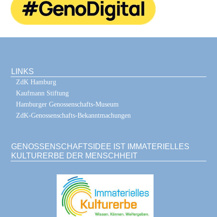
LINKS
ZdK Hamburg
Kaufmann Stiftung
Hamburger Genossenschafts-Museum
ZdK-Genossenschafts-Bekanntmachungen
GENOSSENSCHAFTSIDEE IST IMMATERIELLES
KULTURERBE DER MENSCHHEIT