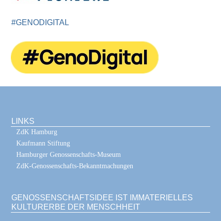
#GENODIGITAL
LINKS
ZdK Hamburg
Kaufmann Stiftung
Hamburger Genossenschafts-Museum
ZdK-Genossenschafts-Bekanntmachungen
GENOSSENSCHAFTSIDEE IST IMMATERIELLES
KULTURERBE DER MENSCHHEIT