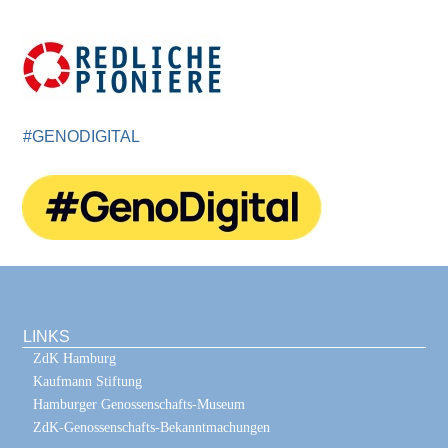
#GENODIGITAL
LINKS
ZdK Hamburg
Kaufmann Stiftung
Hamburger Genossenschafts-Museum
ZdK-Genossenschafts-Bekanntmachungen