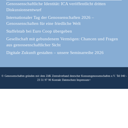
Genossenschaftliche Identität: ICA veröffentlicht dritten
Diskussionsentwurf
Internationaler Tag der Genossenschaften 2026 –
Genossenschaften für eine friedliche Welt
Staffelstab bei Euro Coop übergeben
Gesellschaft mit gebundenem Vermögen: Chancen und Fragen
aus genossenschaftlicher Sicht
Digitale Zukunft gestalten – unsere Seminarreihe 2026
© Genossenschaften gründen mit dem ZdK Zentralverband deutscher Konsumgenossenschaften e.V. Tel 040 -
23 51 97 90
Kontakt
Datenschutz
Impressum
+