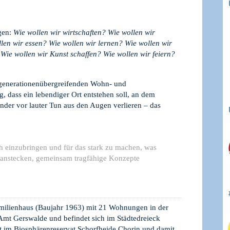
agen:
Wie wollen wir wirtschaften? Wie wollen wir
len wir essen? Wie wollen wir lernen? Wie wollen wir
Wie wollen wir Kunst schaffen? Wie wollen wir feiern?
 generationenübergreifenden Wohn- und
g, dass ein lebendiger Ort entstehen soll, an dem
nder vor lauter Tun aus den Augen verlieren – das
ich einzubringen und für das stark zu machen, was
g anstecken, gemeinsam tragfähige Konzepte
amilienhaus (Baujahr 1963) mit 21 Wohnungen in der
mt Gerswalde und befindet sich im Städtedreieck
t im Biosphärenreservat Schorfheide Chorin und damit