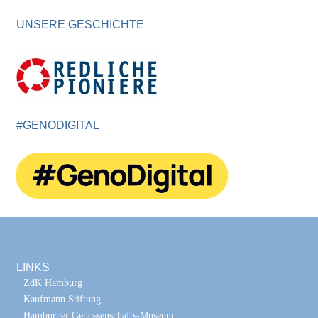
UNSERE GESCHICHTE
#GENODIGITAL
LINKS
ZdK Hamburg
Kaufmann Stiftung
Hamburger Genossenschafts-Museum